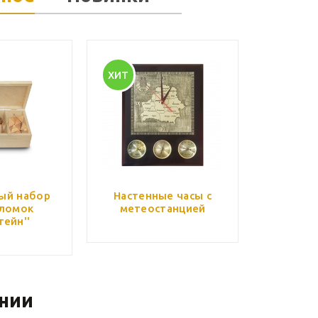
ХИТ
ый набор
Настенные часы с
ломок
метеостанцией
тейн''
нии