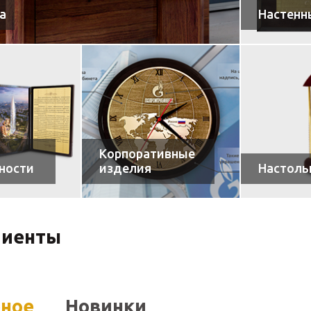
а
Настенн
Корпоративные
ности
изделия
Настоль
лиенты
рное
Новинки