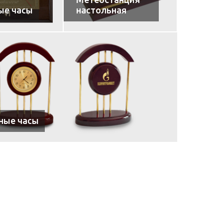
ые часы
настольная
ные часы