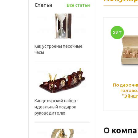
Статьи
Все статьи
ХИТ
Как устроены песочные
часы
Подарочн
голово
''Эйнш
Канцелярский набор -
идеальный подарок
руководителю
О компа