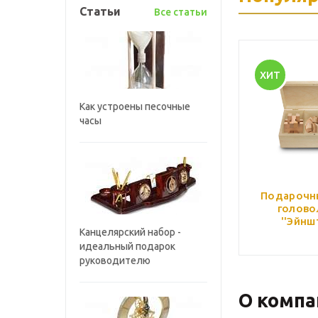
Статьи
Все статьи
ХИТ
Как устроены песочные
часы
Подарочн
голово
''Эйнш
Канцелярский набор -
идеальный подарок
руководителю
О компа