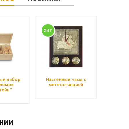
ХИТ
ый набор
Настенные часы с
ломок
метеостанцией
тейн''
нии