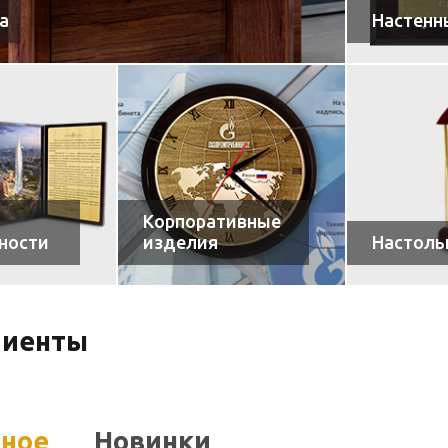
а
Настенн
Корпоративные
ности
изделия
Настоль
лиенты
рное
Новинки