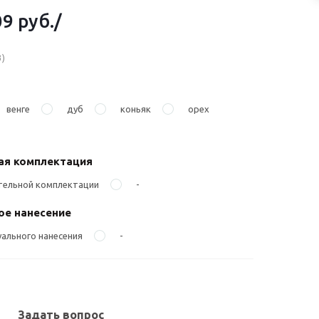
09 руб.
/
3)
венге
дуб
коньяк
орех
ая комплектация
тельной комплектации
-
е нанесение
ального нанесения
-
Задать вопрос