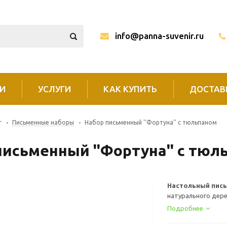
info@panna-suvenir.ru
И
УСЛУГИ
КАК КУПИТЬ
ДОСТАВ
г
Письменные наборы
Набор письменный ''Фортуна'' с тюльпаном
письменный ''Фортуна'' с тюл
Настольный пис
натурального дере
Подробнее